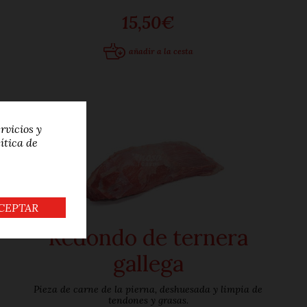
15,50€
añadir a la cesta
rvicios y
ítica de
CEPTAR
Redondo de ternera
gallega
Pieza de carne de la pierna, deshuesada y limpia de
tendones y grasas.