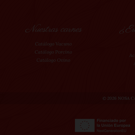
Nuestras carnes
¿Ere
Catálogo Vacuno
Catálogo Porcino
Ac
Catálogo Ovino
© 2026 NOSA CAR