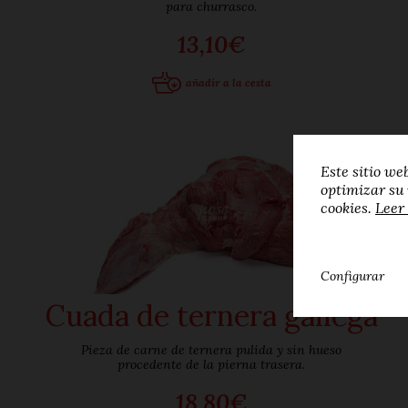
para churrasco.
13,10€
añadir a la cesta
Este sitio we
optimizar su
cookies.
Leer 
Configurar
Cuada de ternera gallega
Pieza de carne de ternera pulida y sin hueso
procedente de la pierna trasera.
18,80€