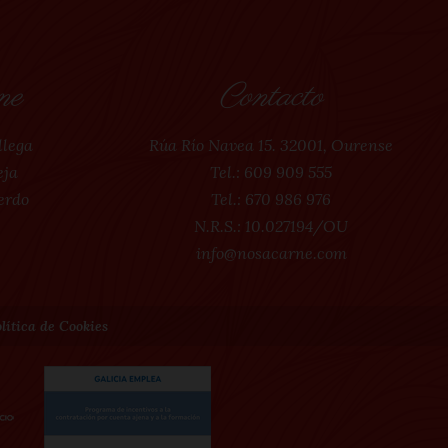
ne
Contacto
llega
Rúa Río Navea 15. 32001, Ourense
eja
Tel.:
609 909 555
erdo
Tel.:
670 986 976
N.R.S.: 10.027194/OU
info@nosacarne.com
lítica de Cookies