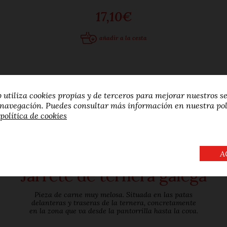
17,10€
añadir a la cesta
b utiliza cookies propias y de terceros para mejorar nuestros se
 navegación. Puedes consultar más información en nuestra pol
política de cookies
A
Jarrete de ternera galega
Pieza de carne muy melosa. Situada en las patas
delanteras y traseras de la ternera, concretamente
en la zona que va desde la pantorrilla hasta la cova.