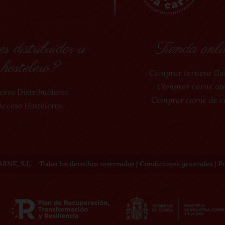
s distribuidor u
Tienda onli
hostelero?
Comprar ternera Ga
Comprar carne ov
ceso Distribuidores
Comprar carne de c
Acceso Hosteleros
NE, S.L. - Todos los derechos reservados |
Condiciones generales
|
Po