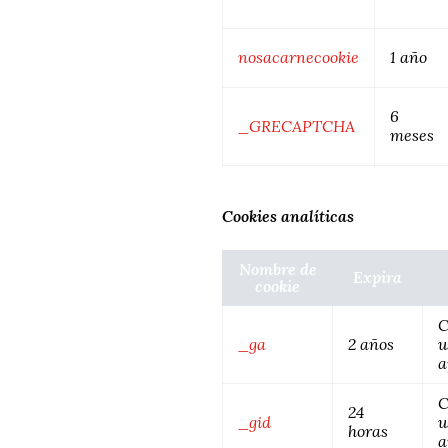
nosacarnecookie
1 año
6
_GRECAPTCHA
meses
Cookies analíticas
Nombre de
Expira
cookie
C
_ga
2 años
u
a
C
24
_gid
u
horas
a