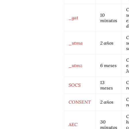
C
10
s
_gat
minutos
e
d
C
_utma
2 años
s
s
C
_utmz
6 meses
e
J
13
C
SOCS
meses
r
C
CONSENT
2 años
r
C
30
h
AEC
minutos
c